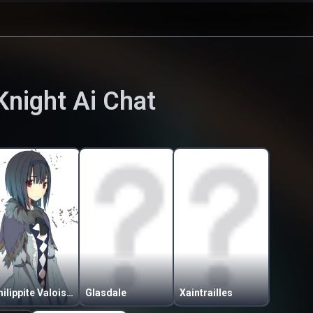
Knight
Ai Chat
Philippite Valois Bourgogne
Glasdale
Xaintrailles