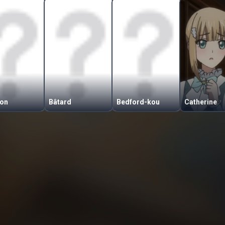
çon
Bâtard
Bedford-kou
Catherine