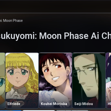
i: Moon Phase
sukuyomi: Moon Phase
Ai C
Elfriede
Kouhei Morioka
Seiji Midou
H