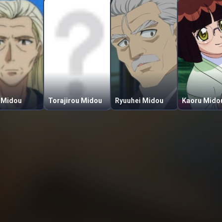
 Midou
Torajirou Midou
Ryuuhei Midou
Kaoru Mido