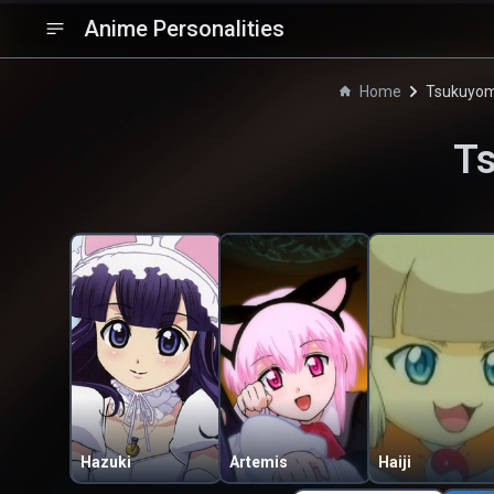
Anime Personalities
Home
Tsukuyom
T
Hazuki
Artemis
Haiji