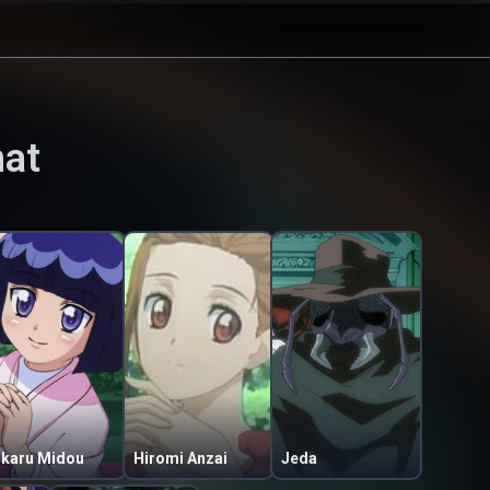
hat
ikaru Midou
Hiromi Anzai
Jeda