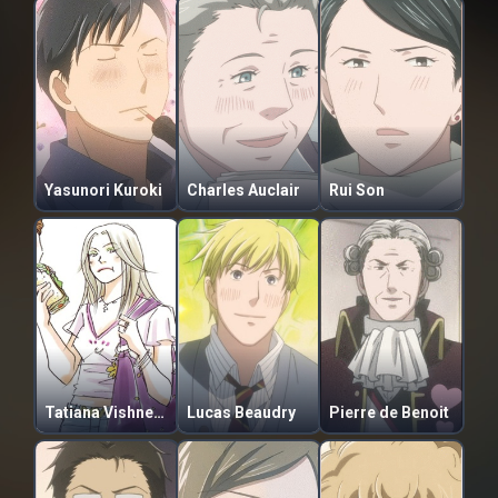
Yasunori Kuroki
Charles Auclair
Rui Son
Tatiana Vishneva
Lucas Beaudry
Pierre de Benoit