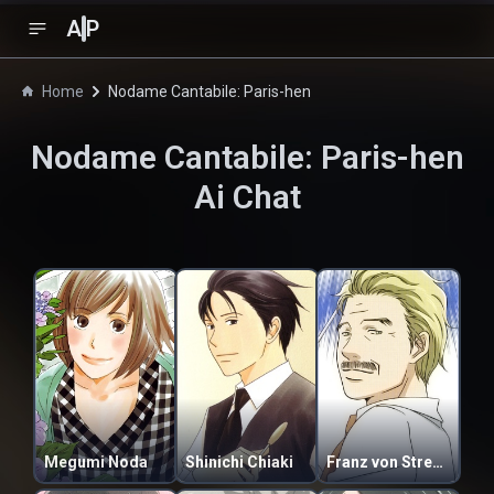
A
P
Home
Nodame Cantabile: Paris-hen
Nodame Cantabile: Paris-hen
Ai Chat
Megumi Noda
Shinichi Chiaki
Franz von Stresemann