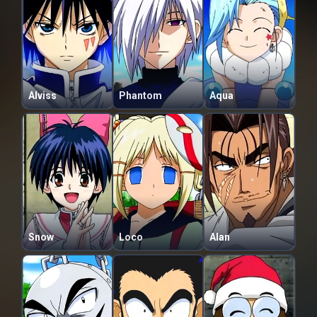
Alviss
Phantom
Aqua
Snow
Loco
Alan