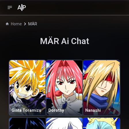
A
P
Home
MÄR
MÄR
Ai Chat
Ginta Toramizu
Dorothy
Nanashi