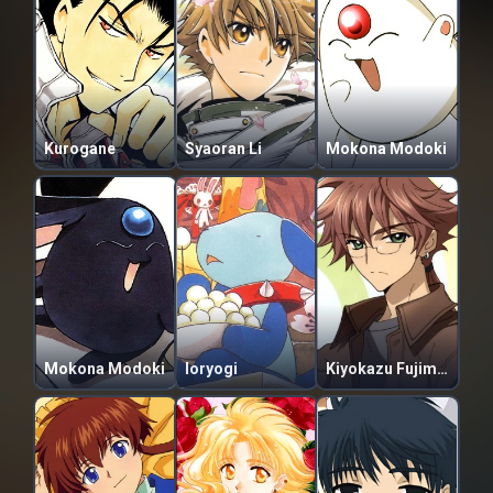
Kurogane
Syaoran Li
Mokona Modoki
Mokona Modoki
Ioryogi
Kiyokazu Fujimoto