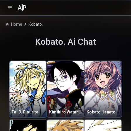
A
P
Home
Kobato.
Kobato.
Ai Chat
Fai D. Flourite
Kimihiro Watanuki
Kobato Hanato