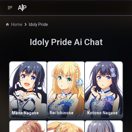
A
P
Home
Idoly Pride
Idoly Pride
Ai Chat
Mana Nagase
Rei Ichinose
Kotono Nagase