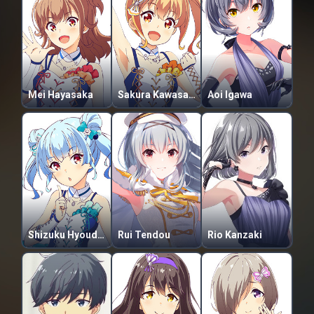
Mei Hayasaka
Sakura Kawasaki
Aoi Igawa
Shizuku Hyoudou
Rui Tendou
Rio Kanzaki