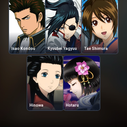
Isao Kondou
Kyuubei Yagyuu
Tae Shimura
Hinowa
Hotaru