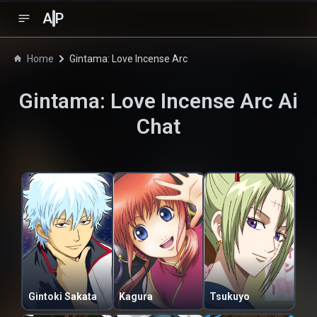
A
P
Home
Gintama: Love Incense Arc
Gintama: Love Incense Arc
Ai
Chat
Gintoki Sakata
Kagura
Tsukuyo