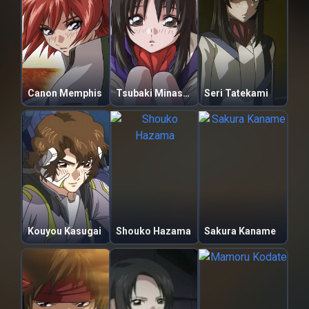
Canon Memphis
Tsubaki Minashiro
Seri Tatekami
Kouyou Kasugai
Shouko Hazama
Sakura Kaname