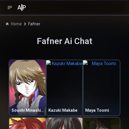
A
P
Home
Fafner
Fafner
Ai Chat
Soushi Minashiro
Kazuki Makabe
Maya Toomi