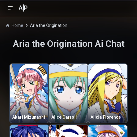
A
P
Home
Aria the Origination
Aria the Origination
Ai Chat
Akari Mizunashi
Alice Carroll
Alicia Florence