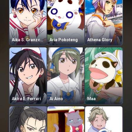
Aika S. Granzchesta
Aria Pokoteng
Athena Glory
Akira E. Ferrari
Ai Aino
Maa